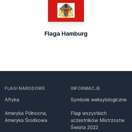
Flaga Hamburg
FLAGI NARODOWE
INFORMACJE
Afryka
Symbole weksylologiczne
Ameryka Północna,
Flagi wszystkich
Ameryka Środkowa
uczestników Mistrzostw
Świata 2022