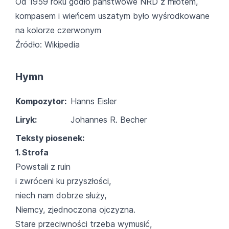
Od 1959 roku godło państwowe NRD z młotem,
kompasem i wieńcem uszatym było wyśrodkowane
na kolorze czerwonym
Źródło: Wikipedia
Hymn
Kompozytor:
Hanns Eisler
Liryk:
Johannes R. Becher
Teksty piosenek:
1. Strofa
Powstali z ruin
i zwróceni ku przyszłości,
niech nam dobrze służy,
Niemcy, zjednoczona ojczyzna.
Stare przeciwności trzeba wymusić,