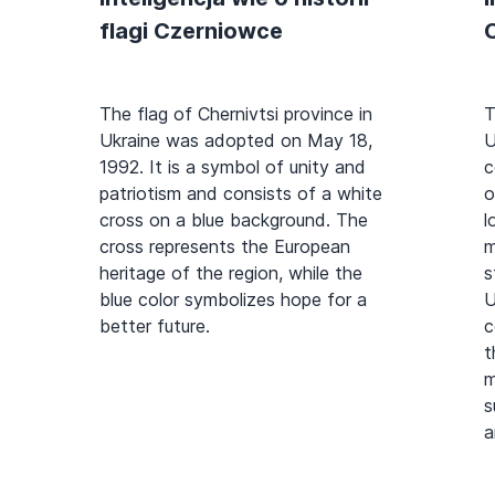
flagi Czerniowce
The flag of Chernivtsi province in
T
Ukraine was adopted on May 18,
U
1992. It is a symbol of unity and
c
patriotism and consists of a white
o
cross on a blue background. The
l
cross represents the European
m
heritage of the region, while the
s
blue color symbolizes hope for a
U
better future.
c
t
m
s
a