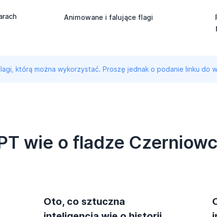
arach
Animowane i falujące flagi
 flagi, którą można wykorzystać. Proszę jednak o podanie linku do w
PT wie o fladze Czerniow
Oto, co sztuczna
inteligencja wie o historii
i