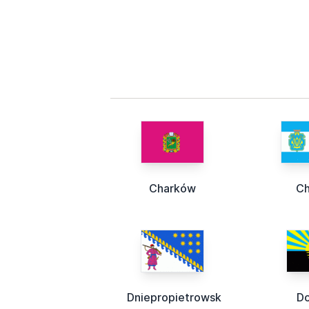
Charków
Ch
Dniepropietrowsk
Do