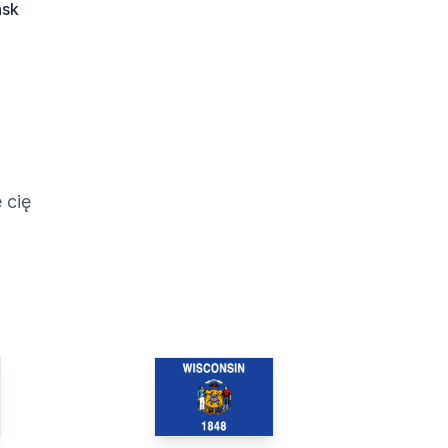
ńsk
 cię