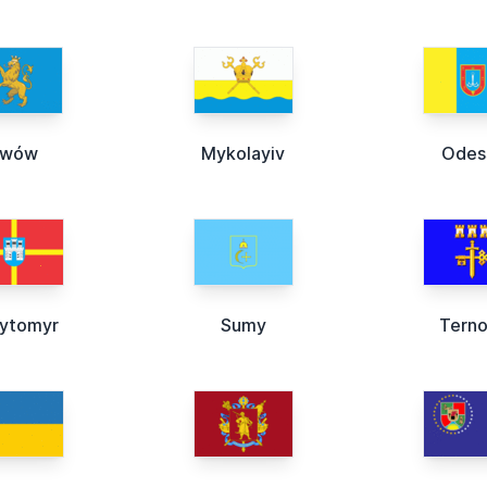
Lwów
Mykolayiv
Odes
ytomyr
Sumy
Terno