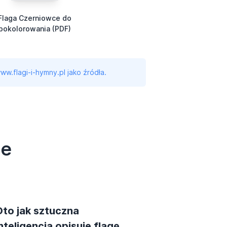
Flaga Czerniowce do
pokolorowania (PDF)
ww.flagi-i-hymny.pl jako źródła.
ce
Oto jak sztuczna
nteligencja opisuje flagę