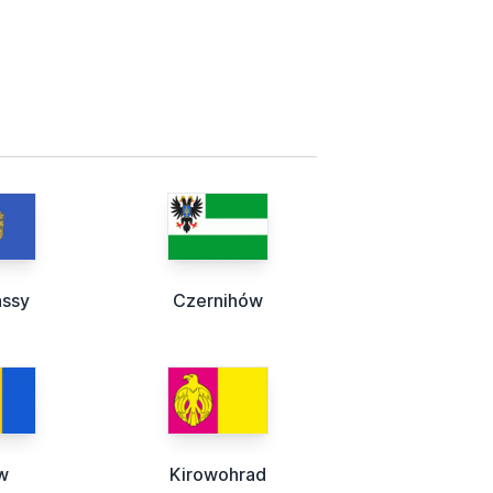
assy
Czernihów
w
Kirowohrad