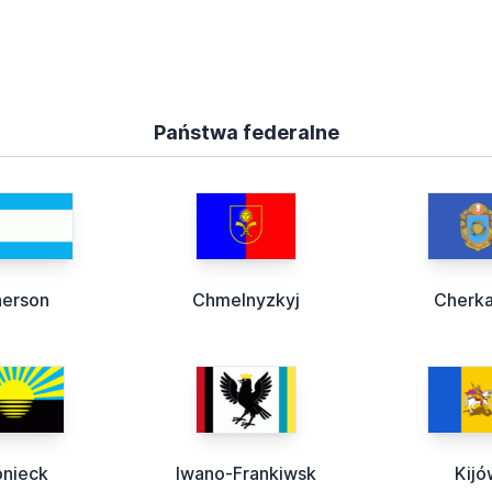
Państwa federalne
erson
Chmelnyzkyj
Cherk
nieck
Iwano-Frankiwsk
Kijó