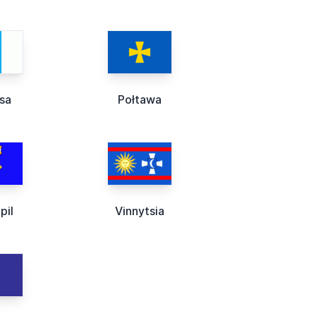
sa
Połtawa
pil
Vinnytsia