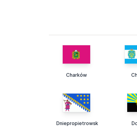
Charków
Ch
Dniepropietrowsk
Do