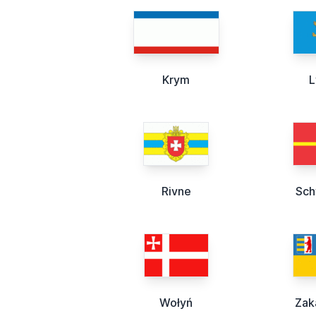
Krym
Rivne
Sch
Wołyń
Zak