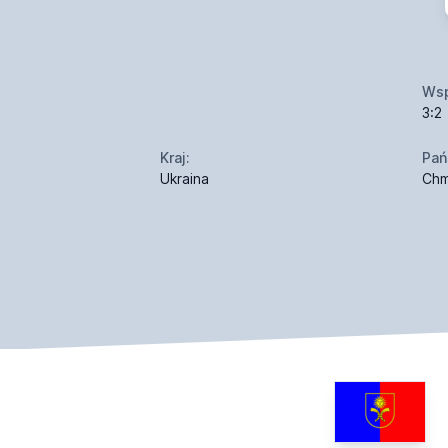
Wsp
3:2
Kraj:
Pań
Ukraina
Chm