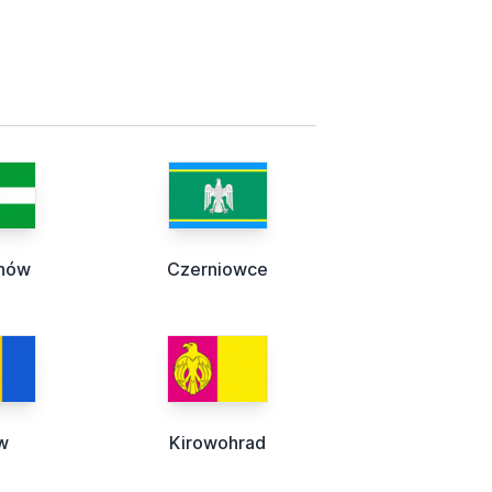
ihów
Czerniowce
w
Kirowohrad