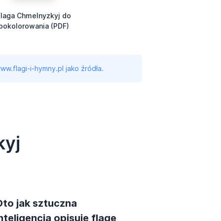
Flaga Chmelnyzkyj do
pokolorowania (PDF)
ww.flagi-i-hymny.pl jako źródła.
kyj
Oto jak sztuczna
nteligencja opisuje flagę