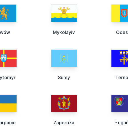
Lwów
Mykolayiv
Odes
ytomyr
Sumy
Terno
arpacie
Zaporoża
Ługa