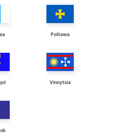
sa
Połtawa
pil
Vinnytsia
ńsk