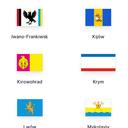
Iwano-Frankiwsk
Kijów
Kirowohrad
Krym
Lwów
Mykolayiv