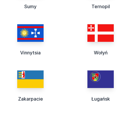
Sumy
Ternopil
Vinnytsia
Wołyń
Zakarpacie
Ługańsk