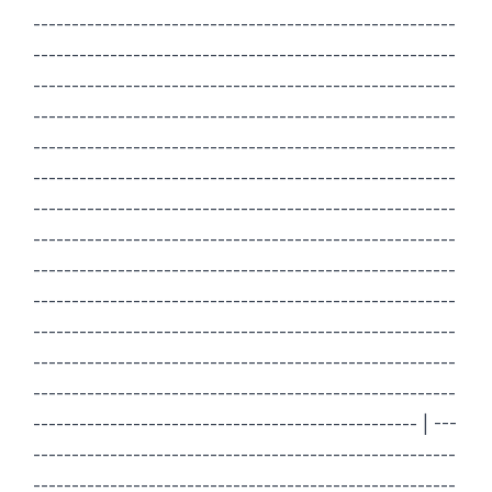
-------------------------------------------------------
-------------------------------------------------------
-------------------------------------------------------
-------------------------------------------------------
-------------------------------------------------------
-------------------------------------------------------
-------------------------------------------------------
-------------------------------------------------------
-------------------------------------------------------
-------------------------------------------------------
-------------------------------------------------------
-------------------------------------------------------
-------------------------------------------------------
-------------------------------------------------- | ---
-------------------------------------------------------
-------------------------------------------------------