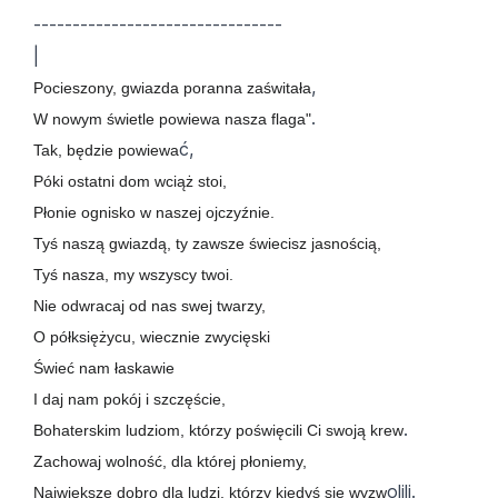
--------------------------------
|
,
Pocieszony, gwiazda poranna zaświtała
.
W nowym świetle powiewa nasza flaga"
ć,
Tak, będzie powiewa
Póki ostatni dom wciąż stoi,
Płonie ognisko w naszej ojczyźnie.
Tyś naszą gwiazdą, ty zawsze świecisz jasnością,
Tyś nasza, my wszyscy twoi.
Nie odwracaj od nas swej twarzy,
O półksiężycu, wiecznie zwycięski
Świeć nam łaskawie
I daj nam pokój i szczęście,
.
Bohaterskim ludziom, którzy poświęcili Ci swoją krew
Zachowaj wolność, dla której płoniemy,
olili.
Największe dobro dla ludzi, którzy kiedyś się wyzw