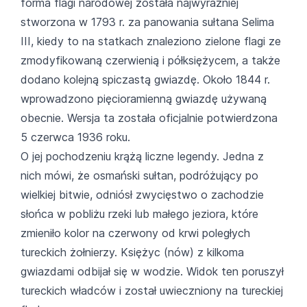
forma flagi narodowej została najwyraźniej
stworzona w 1793 r. za panowania sułtana Selima
III, kiedy to na statkach znaleziono zielone flagi ze
zmodyfikowaną czerwienią i półksiężycem, a także
dodano kolejną spiczastą gwiazdę. Około 1844 r.
wprowadzono pięcioramienną gwiazdę używaną
obecnie. Wersja ta została oficjalnie potwierdzona
5 czerwca 1936 roku.
O jej pochodzeniu krążą liczne legendy. Jedna z
nich mówi, że osmański sułtan, podróżujący po
wielkiej bitwie, odniósł zwycięstwo o zachodzie
słońca w pobliżu rzeki lub małego jeziora, które
zmieniło kolor na czerwony od krwi poległych
tureckich żołnierzy. Księżyc (nów) z kilkoma
gwiazdami odbijał się w wodzie. Widok ten poruszył
tureckich władców i został uwieczniony na tureckiej