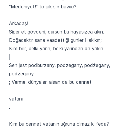
"Medeniyet!" to jak się bawić?
Arkadaş!
Siper et gövdeni, dursun bu hayasızca akın.
Doğacaktır sana vaadettiği günler Hak'kın;
Kim bilir, belki yarın, belki yarından da yakın.
|
Sen jest podburzany, podżegany, podżegany,
podżegany
; Verme, dünyaları alsan da bu cennet
vatanı
.
Kim bu cennet vatanın uğruna olmaz ki feda?