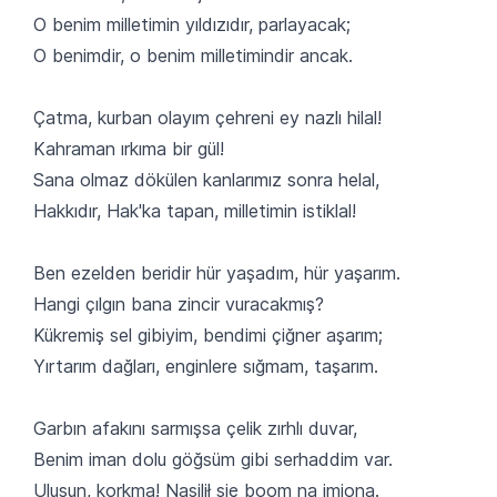
O benim milletimin yıldızıdır, parlayacak;
O benimdir, o benim milletimindir ancak.
Çatma, kurban olayım çehreni ey nazlı hilal!
Kahraman ırkıma bir gül!
Sana olmaz dökülen kanlarımız sonra helal,
Hakkıdır, Hak'ka tapan, milletimin istiklal!
Ben ezelden beridir hür yaşadım, hür yaşarım.
Hangi çılgın bana zincir vuracakmış?
Kükremiş sel gibiyim, bendimi çiğner aşarım;
Yırtarım dağları, enginlere sığmam, taşarım.
Garbın afakını sarmışsa çelik zırhlı duvar,
Benim iman dolu göğsüm gibi serhaddim var.
Ulusun, korkma! Nasilił się boom na imiona.