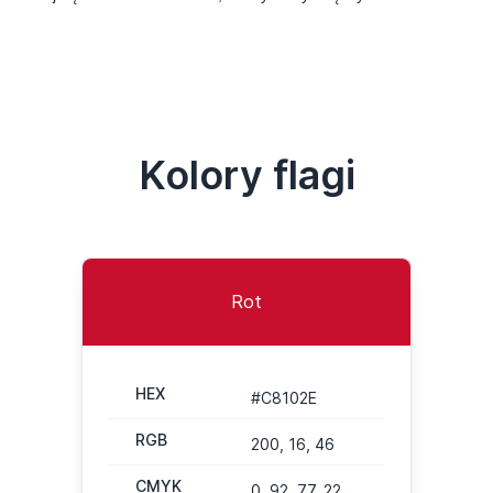
Kolory flagi
Rot
HEX
#C8102E
RGB
200, 16, 46
CMYK
0, 92, 77, 22