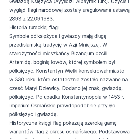
Gwiazdą Księżyca (Ayyıldızlı Albayrak türk). Użycie i
wygląd flagi narodowej zostały uregulowane ustawą
2893 z 22.09.1983.
Historia tureckiej flagi
Symbole półksiężyca i gwiazdy mają długą
przedislamską tradycję w Azji Mniejszej. W
starożytności mieszkańcy Bizancjum czcili
Artemidę, boginię łowów, której symbolem był
półksiężyc. Konstantyn Wielki konsekrował miasto
w 330 roku, które ostatecznie zostało nazwane na
cześć Maryi Dziewicy. Dodano jej znak, gwiazdę,
półksiężyc. Po upadku Konstantynopola w 1453 r.
Imperium Osmańskie prawdopodobnie przyjęło
półksiężyc i gwiazdę.
Historyczne księgi flag pokazują szeroką gamę
wariantów flag z okresu osmańskiego. Podstawowa