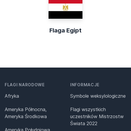
Flaga Egipt
FLAGI NARODOWE
INFORMACJE
Afryka
Symbole weksylologiczne
Ameryka Północna,
Flagi wszystkich
Ameryka Środkowa
uczestników Mistrzostw
Świata 2022
Ameryka Południowa