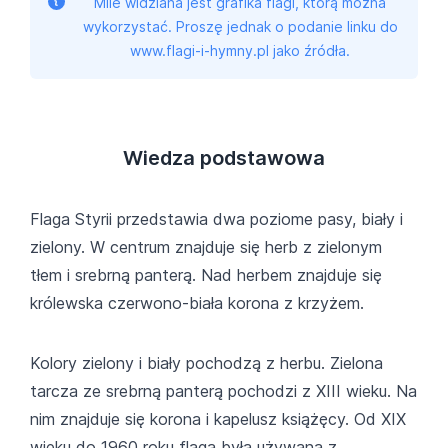
Mile widziana jest grafika flagi, którą można
wykorzystać. Proszę jednak o podanie linku do
www.flagi-i-hymny.pl jako źródła.
Wiedza podstawowa
Flaga Styrii przedstawia dwa poziome pasy, biały i
zielony. W centrum znajduje się herb z zielonym
tłem i srebrną panterą. Nad herbem znajduje się
królewska czerwono-biała korona z krzyżem.
Kolory zielony i biały pochodzą z herbu. Zielona
tarcza ze srebrną panterą pochodzi z XIII wieku. Na
nim znajduje się korona i kapelusz książęcy. Od XIX
wieku do 1960 roku flaga była używana z