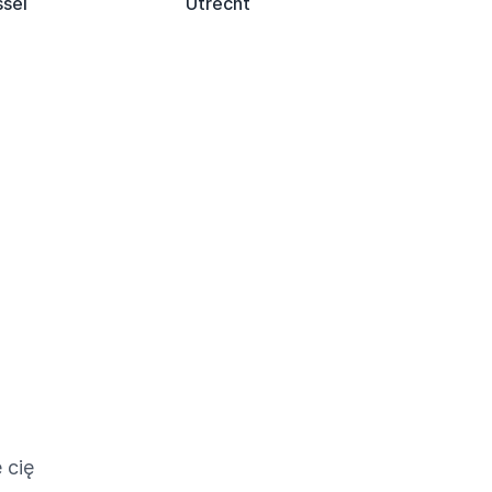
ssel
Utrecht
 cię