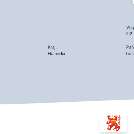
Wsp
3:2
Kraj:
Pań
Holandia
Lim