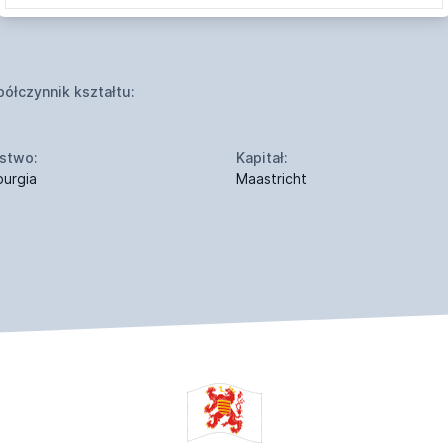
ółczynnik kształtu:
stwo:
Kapitał:
burgia
Maastricht