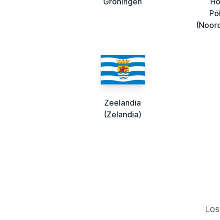
Groningen
Ho
Pó
(Noor
Zeelandia
(Zelandia)
Los