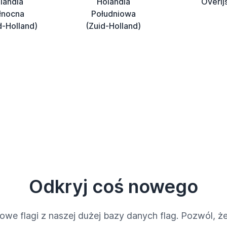
landia
Holandia
Overij
łnocna
Południowa
d-Holland)
(Zuid-Holland)
Odkryj coś nowego
owe flagi z naszej dużej bazy danych flag. Pozwól, że