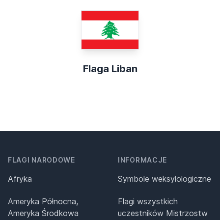
Flaga Liban
FLAGI NARODOWE
INFORMACJE
Afryka
Symbole weksylologiczne
Ameryka Północna,
Flagi wszystkich
Ameryka Środkowa
uczestników Mistrzostw