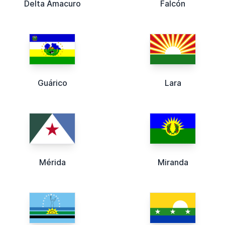
Delta Amacuro
Falcón
Guárico
Lara
Mérida
Miranda