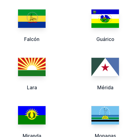
Falcón
Guárico
Lara
Mérida
Miranda
Monagas