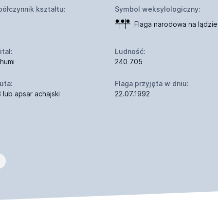
ółczynnik kształtu:
Symbol weksylologiczny:
Flaga narodowa na lądzie
tał:
Ludność:
humi
240 705
uta:
Flaga przyjęta w dniu:
 lub apsar achajski
22.07.1992