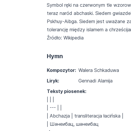
Symbol ręki na czerwonym tle wzorowa
teraz naród abchaski. Siedem gwiazde
Pskhuy-Aibga. Siedem jest uważane za 
tolerancję między islamem a chrześcij
Źródło: Wikipedia
Hymn
Kompozytor:
Walera Schkaduwa
Liryk:
Gennadi Alamija
Teksty piosenek:
| | |
| --- | |
|
Abchazja
| transliteracja łacińska |
| Шәнеибац, шәнеибац