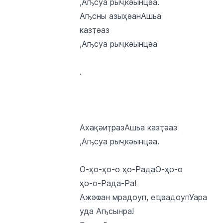
,Аҧсуа рыҷкәынцәа.
Аҧсны азыҳәанАшьа
казҭәаз
,Аҧсуа рыҷкәынцәа
.
АхақәиҭразАшьа казҭәаз
,Аҧсуа рыҷкәынцәа.
О-ҳо-ҳо-о ҳо-РадаО-ҳо-о
ҳо-о-Рада-Ра!
Ажәҩан мрадоуп, еҵәадоупУара
уда Аҧсынра!