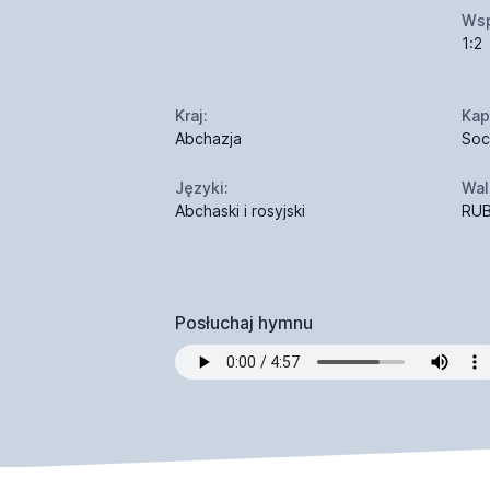
Wsp
1:2
Kraj:
Kapi
Abchazja
Soc
Języki:
Wal
Abchaski i rosyjski
RUB
Posłuchaj hymnu