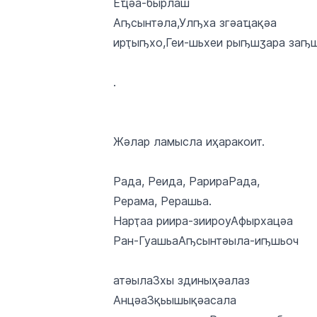
Еҵәa-бырлаш
Аҧсынтәла,Улҧха згәаҵақәа
ирҭыҧхо,Геи-шьхеи рыҧшӡара заҧ
.
Жәлар ламысла иҳаракоит.
Рада, Реида, РарираРада,
Рерама, Рерашьа.
Нарҭаа риира-зиироуАфырхацәа
Ран-ГуашьаАҧсынтәыла-иҧшьоч
атәылаЗхы здиныҳәалаз
АнцәаЗқьышықәасала