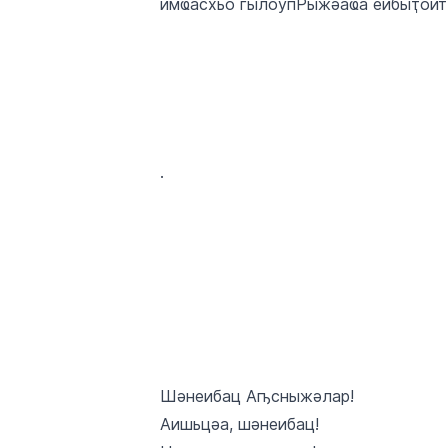
имҩасхьо гылоупРыжәаҩа еибыҭоит
.
Шәнеибац Аҧсныжәлар!
Аишьцәа, шәнеибац!