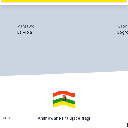
Państwo:
Kapit
La Rioja
Logr
arach
Animowane i falujące flagi