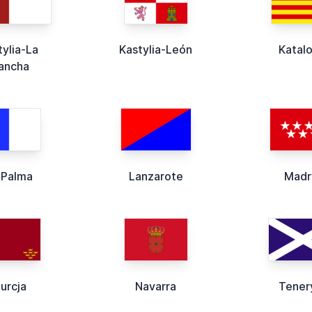
tylia-La
Kastylia-León
Katalo
ancha
 Palma
Lanzarote
Madr
urcja
Navarra
Tener