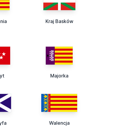
nia
Kraj Basków
yt
Majorka
yfa
Walencja