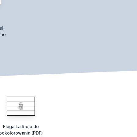
ał:
oño
Flaga La Rioja do
pokolorowania (PDF)