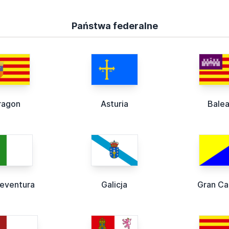
Państwa federalne
ragon
Asturia
Balea
teventura
Galicja
Gran Ca