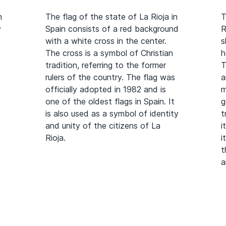
n
The flag of the state of La Rioja in
T
y
Spain consists of a red background
R
with a white cross in the center.
s
The cross is a symbol of Christian
h
tradition, referring to the former
T
rulers of the country. The flag was
a
officially adopted in 1982 and is
m
one of the oldest flags in Spain. It
g
is also used as a symbol of identity
t
and unity of the citizens of La
i
Rioja.
i
t
a