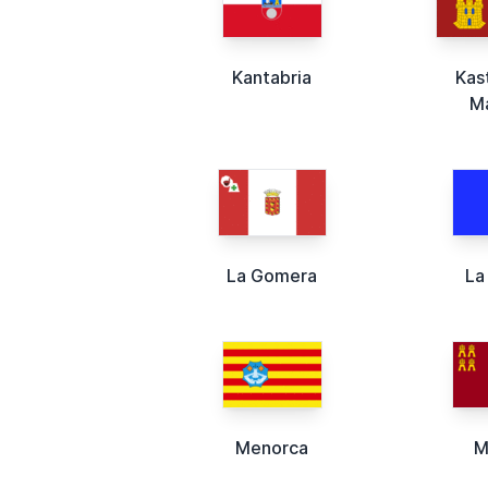
Kantabria
Kas
M
La Gomera
La
Menorca
M