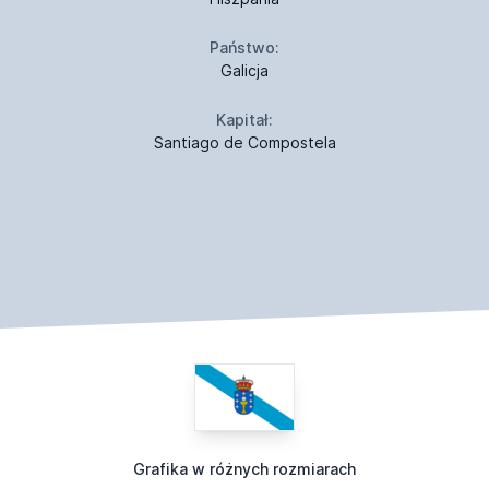
Państwo:
Galicja
Kapitał:
Santiago de Compostela
Grafika w różnych rozmiarach