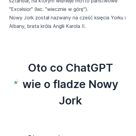
sztandar, na którym widnieje motto państwowe
"Excelsior" (łac. "wiecznie w górę").
Nowy Jork został nazwany na cześć księcia Yorku i
Albany, brata króla Anglii Karola II.
Oto co ChatGPT
wie o fladze Nowy
Jork