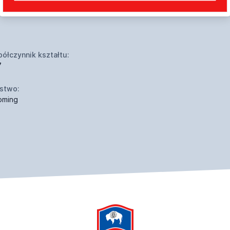
ółczynnik kształtu:
7
stwo:
oming