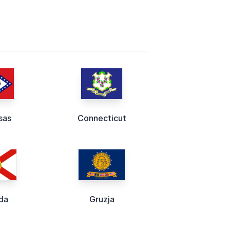
sas
Connecticut
da
Gruzja