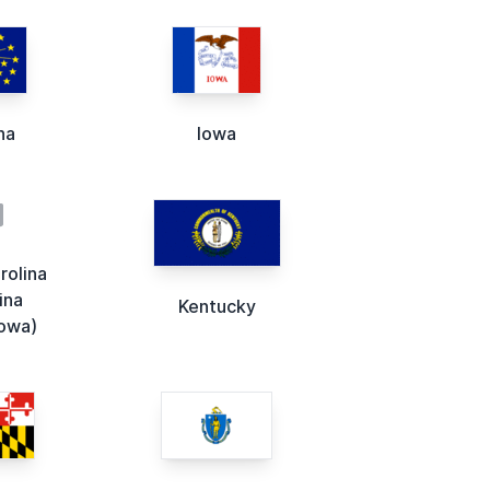
na
Iowa
rolina
ina
Kentucky
owa)