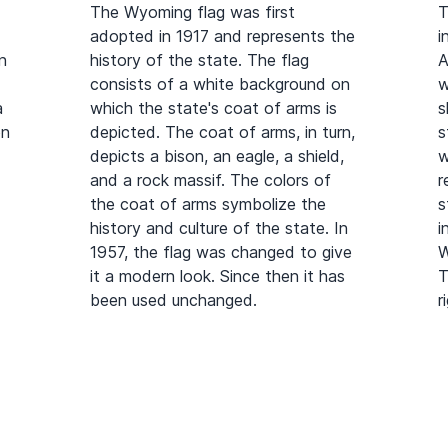
The Wyoming flag was first
T
adopted in 1917 and represents the
i
n
history of the state. The flag
A
consists of a white background on
w
a
which the state's coat of arms is
s
on
depicted. The coat of arms, in turn,
s
depicts a bison, an eagle, a shield,
w
and a rock massif. The colors of
r
the coat of arms symbolize the
s
history and culture of the state. In
i
1957, the flag was changed to give
W
it a modern look. Since then it has
T
been used unchanged.
r