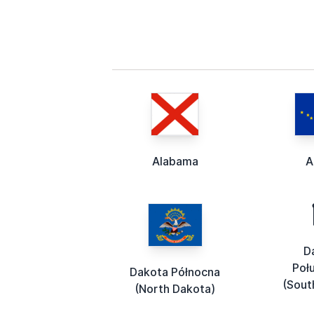
Alabama
A
D
Poł
Dakota Północna
(Sout
(North Dakota)