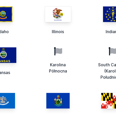
Idaho
Illinois
India
Karolina
South Ca
Północna
(Karol
ansas
Południ