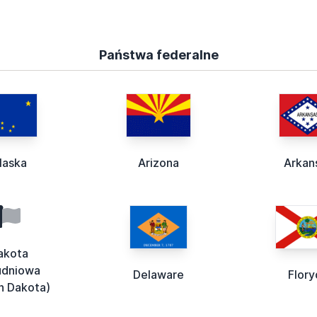
Państwa federalne
laska
Arizona
Arkan
akota
udniowa
Delaware
Flory
h Dakota)